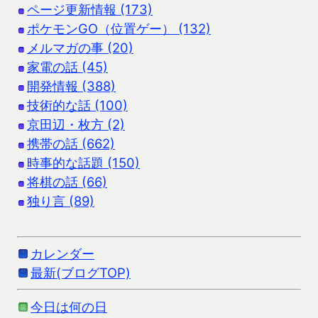
ページ更新情報 (173)
ポケモンGO（位置ゲー） (132)
メルマガの事 (20)
家電の話 (45)
開発情報 (388)
技術的な話 (100)
京田辺・枚方 (2)
携帯の話 (662)
時事的な話題 (150)
将棋の話 (66)
独り言 (89)
カレンダー
最新(ブログTOP)
今日は何の日