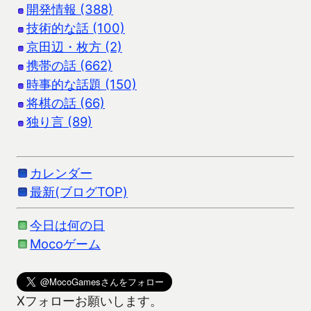
開発情報 (388)
技術的な話 (100)
京田辺・枚方 (2)
携帯の話 (662)
時事的な話題 (150)
将棋の話 (66)
独り言 (89)
カレンダー
最新(ブログTOP)
今日は何の日
Mocoゲーム
Xフォローお願いします。