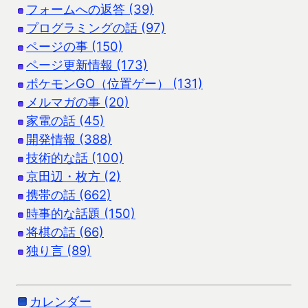
フォームへの返答 (39)
プログラミングの話 (97)
ページの事 (150)
ページ更新情報 (173)
ポケモンGO（位置ゲー） (131)
メルマガの事 (20)
家電の話 (45)
開発情報 (388)
技術的な話 (100)
京田辺・枚方 (2)
携帯の話 (662)
時事的な話題 (150)
将棋の話 (66)
独り言 (89)
カレンダー