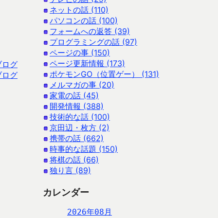
ネットの話 (110)
パソコンの話 (100)
フォームへの返答 (39)
プログラミングの話 (97)
ページの事 (150)
ページ更新情報 (173)
ブログ
ポケモンGO（位置ゲー） (131)
ブログ
メルマガの事 (20)
家電の話 (45)
開発情報 (388)
技術的な話 (100)
京田辺・枚方 (2)
携帯の話 (662)
時事的な話題 (150)
将棋の話 (66)
独り言 (89)
カレンダー
2026年08月