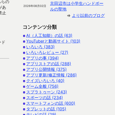
ちらの
京田辺市は小学生ハンドボー
2026年08月02日
があ
ルの聖地
禁止
⇒
より以前のブログ
コンテンツ分類
AI（人工知能）の話 (63)
YouTuberと動画サイト (103)
ード
いろいろ (383)
いろいろレビュー (27)
アプリの事 (394)
アプリストアの話 (288)
アプリ公開情報 (375)
アプリ更新/修正情報 (286)
クイズいろいろ (40)
ゲーム全般 (756)
スプラトゥーン (243)
スポーツの話 (234)
スマートフォンの話 (600)
タブレットの話 (105)
テレビの話 (29)