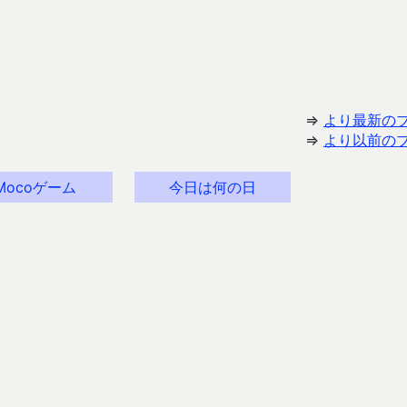
⇒
より最新の
⇒
より以前の
Mocoゲーム
今日は何の日