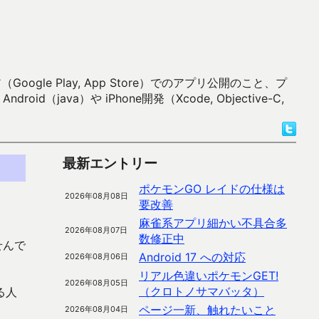
 Play, App Store）でのアプリ公開のこと、プ
）や iPhone開発（Xcode, Objective-C,
最新エントリー
ポケモンGO レイドの仕様は
2026年08月08日
要改善
麻雀系アプリ細かい不具合多
2026年08月07日
数修正中
せんで
Android 17 への対応
2026年08月06日
リアル色違いポケモンGET!
2026年08月05日
（クロトノサマバッタ）
る人
ページ一新、触れたいこと
2026年08月04日