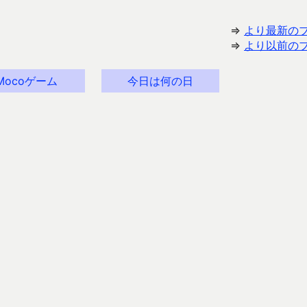
⇒
より最新の
⇒
より以前の
Mocoゲーム
今日は何の日