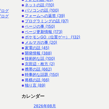
ネットの話 (110)
パソコンの話 (100)
ブログ
フォームへの返答 (39)
ブログ
プログラミングの話 (97)
ページの事 (150)
ページ更新情報 (173)
ポケモンGO（位置ゲー） (132)
メルマガの事 (20)
家電の話 (45)
開発情報 (388)
技術的な話 (100)
京田辺・枚方 (2)
携帯の話 (662)
時事的な話題 (150)
将棋の話 (66)
独り言 (89)
カレンダー
2026年08月