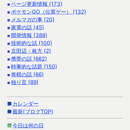
ページ更新情報 (173)
ポケモンGO（位置ゲー） (132)
メルマガの事 (20)
家電の話 (45)
開発情報 (388)
技術的な話 (100)
京田辺・枚方 (2)
携帯の話 (662)
時事的な話題 (150)
将棋の話 (66)
独り言 (89)
カレンダー
最新(ブログTOP)
今日は何の日