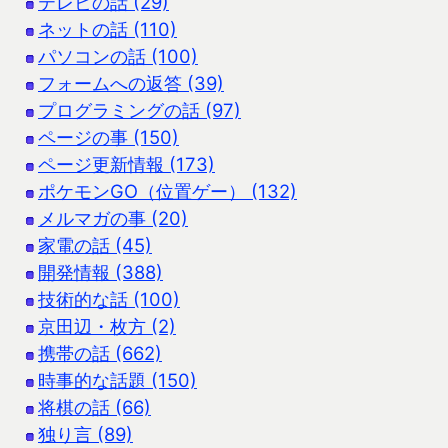
テレビの話 (29)
ネットの話 (110)
パソコンの話 (100)
フォームへの返答 (39)
プログラミングの話 (97)
ページの事 (150)
ページ更新情報 (173)
ポケモンGO（位置ゲー） (132)
メルマガの事 (20)
家電の話 (45)
開発情報 (388)
技術的な話 (100)
京田辺・枚方 (2)
携帯の話 (662)
時事的な話題 (150)
将棋の話 (66)
独り言 (89)