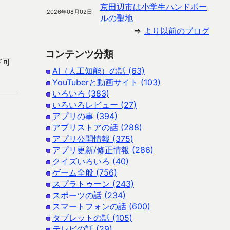
京田辺市は小学生ハンドボー
2026年08月02日
ルの聖地
⇒
より以前のブログ
コンテンツ分類
ド可
AI（人工知能）の話 (63)
YouTuberと動画サイト (103)
いろいろ (383)
いろいろレビュー (27)
アプリの事 (394)
アプリストアの話 (288)
アプリ公開情報 (375)
アプリ更新/修正情報 (286)
クイズいろいろ (40)
ゲーム全般 (756)
スプラトゥーン (243)
スポーツの話 (234)
スマートフォンの話 (600)
タブレットの話 (105)
テレビの話 (29)