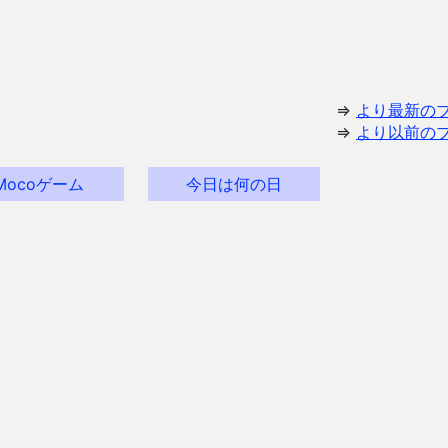
⇒
より最新の
⇒
より以前の
Mocoゲーム
今日は何の日