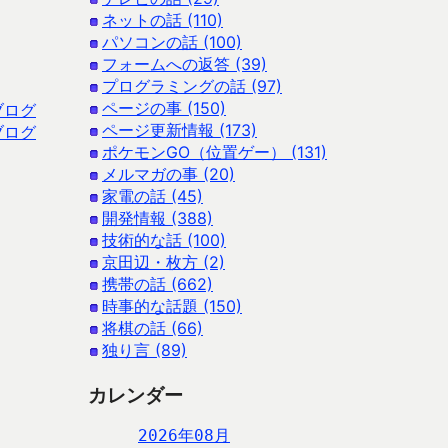
ネットの話 (110)
パソコンの話 (100)
フォームへの返答 (39)
プログラミングの話 (97)
ページの事 (150)
ブログ
ページ更新情報 (173)
ブログ
ポケモンGO（位置ゲー） (131)
メルマガの事 (20)
家電の話 (45)
開発情報 (388)
技術的な話 (100)
京田辺・枚方 (2)
携帯の話 (662)
時事的な話題 (150)
将棋の話 (66)
独り言 (89)
カレンダー
2026年08月