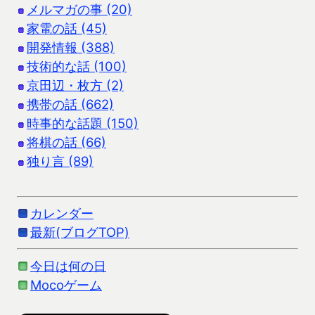
メルマガの事 (20)
家電の話 (45)
開発情報 (388)
技術的な話 (100)
京田辺・枚方 (2)
携帯の話 (662)
時事的な話題 (150)
将棋の話 (66)
独り言 (89)
カレンダー
最新(ブログTOP)
今日は何の日
Mocoゲーム