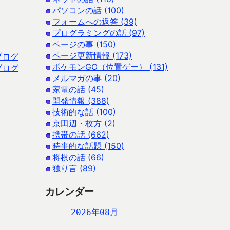
パソコンの話 (100)
フォームへの返答 (39)
プログラミングの話 (97)
ページの事 (150)
ページ更新情報 (173)
ブログ
ポケモンGO（位置ゲー） (131)
ブログ
メルマガの事 (20)
家電の話 (45)
開発情報 (388)
技術的な話 (100)
京田辺・枚方 (2)
携帯の話 (662)
時事的な話題 (150)
将棋の話 (66)
独り言 (89)
カレンダー
2026年08月