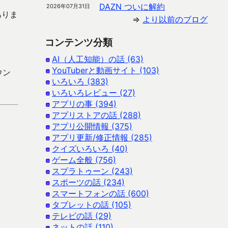
DAZN ついに解約
2026年07月31日
ありま
⇒
より以前のブログ
コンテンツ分類
AI（人工知能）の話 (63)
YouTuberと動画サイト (103)
ウン
いろいろ (383)
いろいろレビュー (27)
アプリの事 (394)
アプリストアの話 (288)
アプリ公開情報 (375)
アプリ更新/修正情報 (285)
クイズいろいろ (40)
ゲーム全般 (756)
スプラトゥーン (243)
スポーツの話 (234)
スマートフォンの話 (600)
タブレットの話 (105)
テレビの話 (29)
ネットの話 (110)