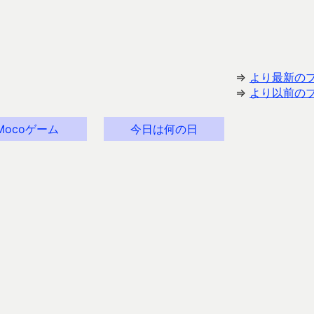
⇒
より最新の
⇒
より以前の
Mocoゲーム
今日は何の日