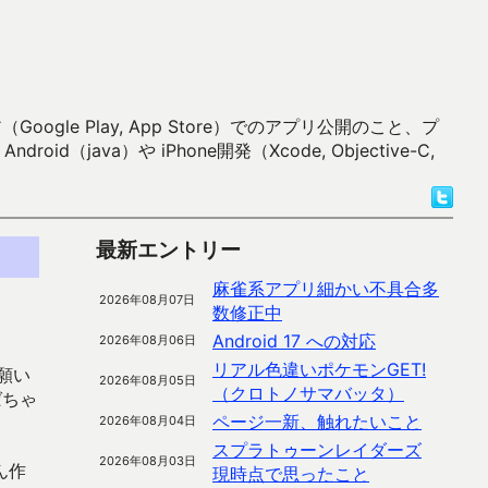
 Play, App Store）でのアプリ公開のこと、プ
）や iPhone開発（Xcode, Objective-C,
最新エントリー
麻雀系アプリ細かい不具合多
2026年08月07日
数修正中
Android 17 への対応
2026年08月06日
リアル色違いポケモンGET!
願い
2026年08月05日
（クロトノサマバッタ）
ばちゃ
ページ一新、触れたいこと
2026年08月04日
スプラトゥーンレイダーズ
2026年08月03日
ん作
現時点で思ったこと