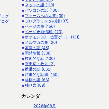
ネットの話 (110)
パソコンの話 (100)
フォームへの返答 (39)
ブログ
プログラミングの話 (97)
ブログ
ページの事 (150)
ページ更新情報 (173)
ポケモンGO（位置ゲー） (131)
メルマガの事 (20)
家電の話 (45)
開発情報 (388)
技術的な話 (100)
京田辺・枚方 (2)
携帯の話 (662)
時事的な話題 (150)
将棋の話 (66)
独り言 (89)
カレンダー
2026年08月