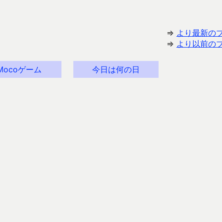
⇒
より最新の
⇒
より以前の
Mocoゲーム
今日は何の日