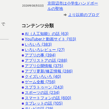
京田辺市は小学生ハンドボー
2026年08月02日
ルの聖地
⇒
より以前のブログ
 で
コンテンツ分類
AI（人工知能）の話 (63)
YouTuberと動画サイト (103)
いろいろ (383)
いろいろレビュー (27)
アプリの事 (394)
アプリストアの話 (288)
アプリ公開情報 (375)
アプリ更新/修正情報 (286)
クイズいろいろ (40)
ゲーム全般 (756)
スプラトゥーン (243)
スポーツの話 (234)
スマートフォンの話 (600)
タブレットの話 (105)
テレビの話 (29)