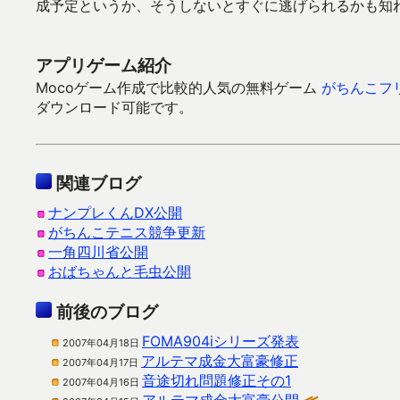
成予定というか、そうしないとすぐに逃げられるかも知
アプリゲーム紹介
Mocoゲーム作成で比較的人気の無料ゲーム
がちんこフ
ダウンロード可能です。
関連ブログ
ナンプレくんDX公開
がちんこテニス競争更新
一角四川省公開
おばちゃんと毛虫公開
前後のブログ
FOMA904iシリーズ発表
2007年04月18日
アルテマ成金大富豪修正
2007年04月17日
音途切れ問題修正その1
2007年04月16日