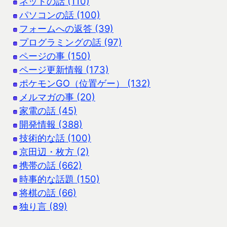
ネットの話 (110)
パソコンの話 (100)
フォームへの返答 (39)
プログラミングの話 (97)
ページの事 (150)
ページ更新情報 (173)
ポケモンGO（位置ゲー） (132)
メルマガの事 (20)
家電の話 (45)
開発情報 (388)
技術的な話 (100)
京田辺・枚方 (2)
携帯の話 (662)
時事的な話題 (150)
将棋の話 (66)
独り言 (89)