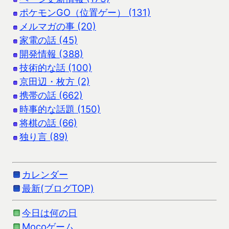
ポケモンGO（位置ゲー） (131)
メルマガの事 (20)
家電の話 (45)
開発情報 (388)
技術的な話 (100)
京田辺・枚方 (2)
携帯の話 (662)
時事的な話題 (150)
将棋の話 (66)
独り言 (89)
カレンダー
最新(ブログTOP)
今日は何の日
Mocoゲーム