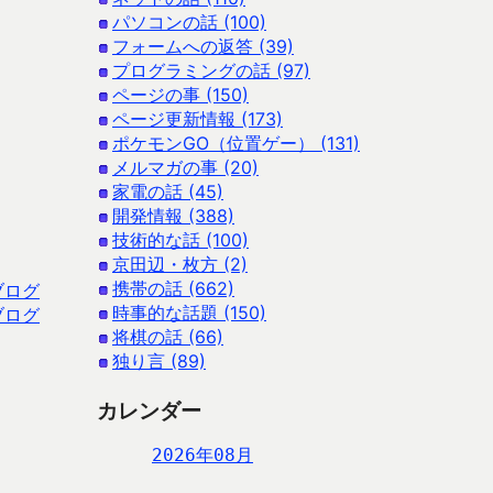
パソコンの話 (100)
フォームへの返答 (39)
プログラミングの話 (97)
ページの事 (150)
ページ更新情報 (173)
ポケモンGO（位置ゲー） (131)
メルマガの事 (20)
家電の話 (45)
開発情報 (388)
技術的な話 (100)
京田辺・枚方 (2)
携帯の話 (662)
ブログ
時事的な話題 (150)
ブログ
将棋の話 (66)
独り言 (89)
カレンダー
2026年08月