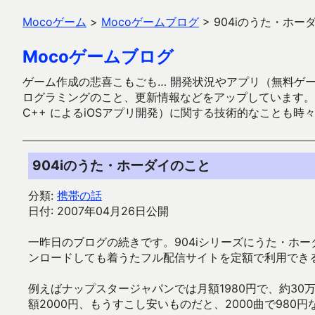
Mocoゲーム
>
Mocoゲームブログ
>
904iのうた・ホー
Mocoゲームブログ
ゲーム作成の悲喜こもごも… 開発状況やアプリ（無料ゲーム多
ログラミングのこと、更新情報などをアップしています。ガラケー時代
C++ によるiOSアプリ開発）に関する技術的なことも時
904iのうた・ホーダイのこと
分類:
携帯の話
日付: 2007年04月26日公開
一昨日のブログの続きです。904iシリーズにうた・ホ
ンロードしても着うたフル配信サイトを定額で利用でき
例えばナップスタージャパンでは月額1980円で、約30
額2000円、もうすこし安いものだと、2000曲で980円