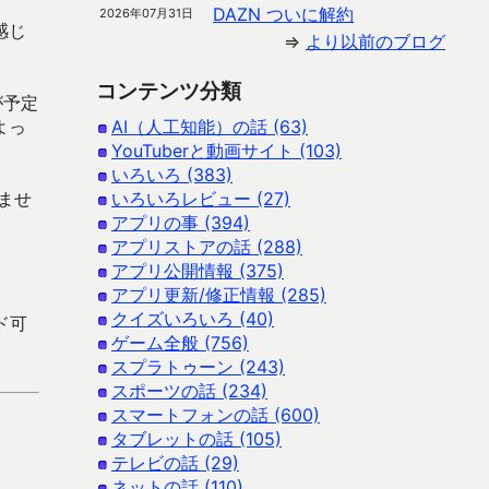
DAZN ついに解約
2026年07月31日
感じ
⇒
より以前のブログ
コンテンツ分類
が予定
よっ
AI（人工知能）の話 (63)
YouTuberと動画サイト (103)
いろいろ (383)
ませ
いろいろレビュー (27)
アプリの事 (394)
アプリストアの話 (288)
アプリ公開情報 (375)
アプリ更新/修正情報 (285)
クイズいろいろ (40)
ード可
ゲーム全般 (756)
スプラトゥーン (243)
スポーツの話 (234)
スマートフォンの話 (600)
タブレットの話 (105)
テレビの話 (29)
ネットの話 (110)