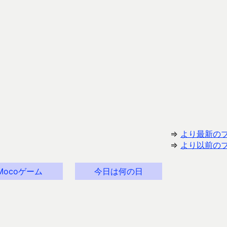
⇒
より最新の
⇒
より以前の
Mocoゲーム
今日は何の日