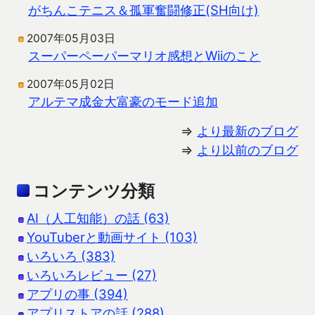
がちんこテニス＆孤軍奮闘修正(SH向け)
2007年05月03日
スーパーペーパーマリオ感想とWiiのこと
2007年05月02日
アルテマ成金大富豪のモード追加
⇒
より最新のブログ
⇒
より以前のブログ
コンテンツ分類
AI（人工知能）の話 (63)
YouTuberと動画サイト (103)
いろいろ (383)
いろいろレビュー (27)
アプリの事 (394)
アプリストアの話 (288)