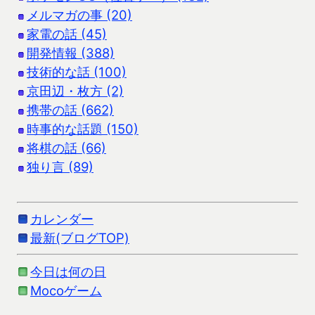
メルマガの事 (20)
家電の話 (45)
開発情報 (388)
技術的な話 (100)
京田辺・枚方 (2)
携帯の話 (662)
時事的な話題 (150)
将棋の話 (66)
独り言 (89)
カレンダー
最新(ブログTOP)
今日は何の日
Mocoゲーム