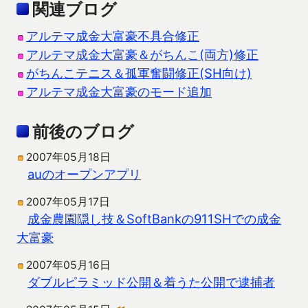
関連ブログ
アルテマ成金大富豪不具合修正
アルテマ成金大富豪＆がちんこ(両方)修正
がちんこテニス＆孤軍奮闘修正(SH向け)
アルテマ成金大富豪のモード追加
前後のブログ
2007年05月18日
auのオープンアプリ
2007年05月17日
成金農園隠し技＆SoftBankの911SHでの成金
大富豪
2007年05月16日
ダブルピラミッド公開＆着うた公開で逮捕者