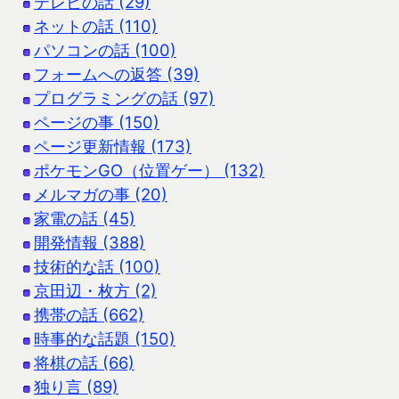
テレビの話 (29)
ネットの話 (110)
パソコンの話 (100)
フォームへの返答 (39)
プログラミングの話 (97)
ページの事 (150)
ページ更新情報 (173)
ポケモンGO（位置ゲー） (132)
メルマガの事 (20)
家電の話 (45)
開発情報 (388)
技術的な話 (100)
京田辺・枚方 (2)
携帯の話 (662)
時事的な話題 (150)
将棋の話 (66)
独り言 (89)