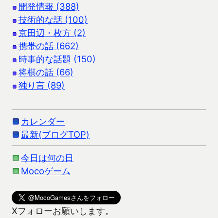
開発情報 (388)
技術的な話 (100)
京田辺・枚方 (2)
携帯の話 (662)
時事的な話題 (150)
将棋の話 (66)
独り言 (89)
カレンダー
最新(ブログTOP)
今日は何の日
Mocoゲーム
Xフォローお願いします。