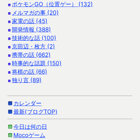
ポケモンGO（位置ゲー） (132)
メルマガの事 (20)
家電の話 (45)
開発情報 (388)
技術的な話 (100)
京田辺・枚方 (2)
携帯の話 (662)
時事的な話題 (150)
将棋の話 (66)
独り言 (89)
カレンダー
最新(ブログTOP)
今日は何の日
Mocoゲーム