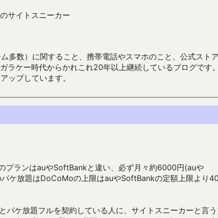
のサイトスニーカー
数）に関すること、携帯電話やスマホのこと、公式ストア（Google
からかれこれ20年以上継続しているブログです。Android（java
々アップしています。
ンはauやSoftBankと違い、必ず月々約6000円(auや
パケ放題はDoCoMoの上限はauやSoftBankの定額上限より4
らとパケ放題フルを契約している人に、サイトスニーカーと言う