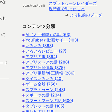
かな
スプラトゥーンレイダーズ
2026年08月03日
現時点で思ったこと
⇒
より以前のブログ
人も
コンテンツ分類
いこ
AI（人工知能）の話 (63)
YouTuberと動画サイト (103)
いろいろ (383)
いろいろレビュー (27)
アプリの事 (394)
アプリストアの話 (288)
ロード
アプリ公開情報 (375)
アプリ更新/修正情報 (286)
クイズいろいろ (40)
ゲーム全般 (756)
スプラトゥーン (243)
スポーツの話 (234)
スマートフォンの話 (600)
タブレットの話 (105)
テレビの話 (29)