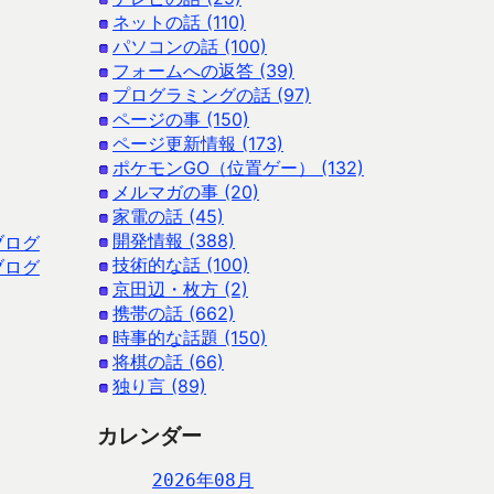
ネットの話 (110)
パソコンの話 (100)
フォームへの返答 (39)
プログラミングの話 (97)
ページの事 (150)
ページ更新情報 (173)
ポケモンGO（位置ゲー） (132)
メルマガの事 (20)
家電の話 (45)
開発情報 (388)
ブログ
技術的な話 (100)
ブログ
京田辺・枚方 (2)
携帯の話 (662)
時事的な話題 (150)
将棋の話 (66)
独り言 (89)
カレンダー
2026年08月