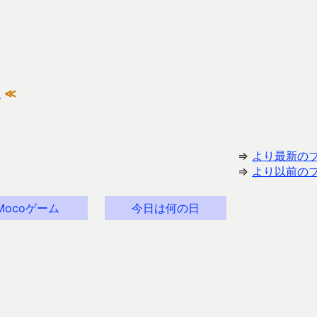
ー
≪
⇒
より最新の
⇒
より以前の
Mocoゲーム
今日は何の日