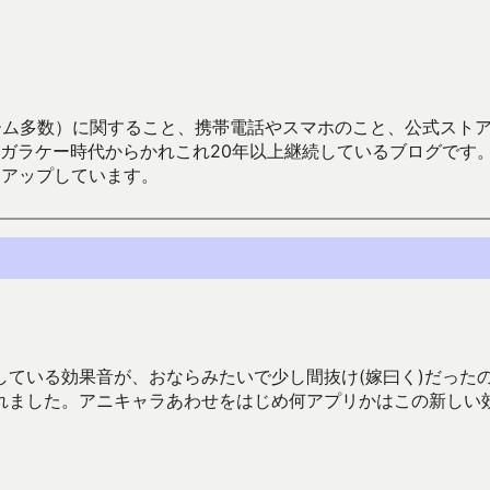
数）に関すること、携帯電話やスマホのこと、公式ストア（Google
からかれこれ20年以上継続しているブログです。Android（java
々アップしています。
ている効果音が、おならみたいで少し間抜け(嫁曰く)だった
れました。アニキャラあわせをはじめ何アプリかはこの新しい