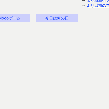
⇒
より最新の
⇒
より以前の
Mocoゲーム
今日は何の日