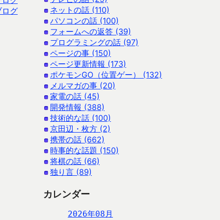
ブログ
ネットの話 (110)
ブログ
パソコンの話 (100)
フォームへの返答 (39)
プログラミングの話 (97)
ページの事 (150)
ページ更新情報 (173)
ポケモンGO（位置ゲー） (132)
メルマガの事 (20)
家電の話 (45)
開発情報 (388)
技術的な話 (100)
京田辺・枚方 (2)
携帯の話 (662)
時事的な話題 (150)
将棋の話 (66)
独り言 (89)
カレンダー
2026年08月