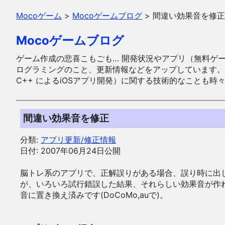
Mocoゲーム
>
Mocoゲームブログ
>
間違い効果音を修正
Mocoゲームブログ
ゲーム作成の悲喜こもごも… 開発状況やアプリ（無料ゲーム多
ログラミングのこと、更新情報などをアップしています。ガラケー時代
C++ によるiOSアプリ開発）に関する技術的なことも時
間違い効果音を修正
分類:
アプリ更新/修正情報
日付: 2007年06月24日公開
脳トレ系のアプリで、正解誤りがある場合、誤り時に出し
が、いろいろ試行錯誤した結果、それらしい効果音が作
音に置き換え済みです(DoCoMo,auで)。