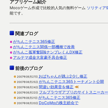
アプリゲーム紹介
Mocoゲーム作成で比較的人気の無料ゲーム
ソリティア9
能です。
関連ブログ
がちんこテニス365修正
がちんこテニス関係一部機種で改善
がちんこ孤軍奮闘&ナンプレくんDX修正
アルテマ成金大富豪不具合修正
前後のブログ
おばちゃんが跳ぶ2少し修正
2007年06月27日
がちんこテニス365トーナメント公開
2007年06月25日
間違い効果音を修正
≪
2007年06月24日
フルブラウザアプリのサイトスニーカ
2007年06月22日
がちんこテニス365修正
2007年06月21日
DoCoMoの株主総会で
2007年06月20日