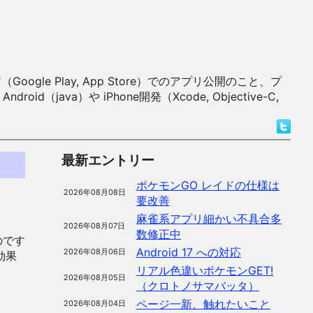
 Play, App Store）でのアプリ公開のこと、プ
）や iPhone開発（Xcode, Objective-C,
最新エントリー
ポケモンGO レイドの仕様は
2026年08月08日
要改善
麻雀系アプリ細かい不具合多
2026年08月07日
数修正中
のです
Android 17 への対応
2026年08月06日
効果
リアル色違いポケモンGET!
2026年08月05日
（クロトノサマバッタ）
ページ一新、触れたいこと
2026年08月04日