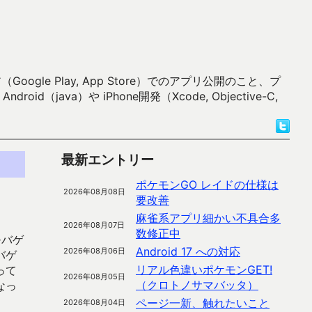
 Play, App Store）でのアプリ公開のこと、プ
）や iPhone開発（Xcode, Objective-C,
最新エントリー
ポケモンGO レイドの仕様は
2026年08月08日
要改善
麻雀系アプリ細かい不具合多
2026年08月07日
数修正中
モバゲ
Android 17 への対応
2026年08月06日
バゲ
リアル色違いポケモンGET!
って
2026年08月05日
（クロトノサマバッタ）
なっ
ページ一新、触れたいこと
2026年08月04日