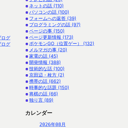
ネットの話 (110)
パソコンの話 (100)
フォームへの返答 (39)
プログラミングの話 (97)
ページの事 (150)
ページ更新情報 (173)
ブログ
ポケモンGO（位置ゲー） (132)
ブログ
メルマガの事 (20)
家電の話 (45)
開発情報 (388)
技術的な話 (100)
京田辺・枚方 (2)
携帯の話 (662)
時事的な話題 (150)
将棋の話 (66)
独り言 (89)
カレンダー
2026年08月