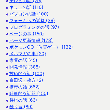
テレビの話 (29)
ネットの話 (110)
パソコンの話 (100)
フォームへの返答 (39)
プログラミングの話 (97)
ページの事 (150)
ページ更新情報 (173)
ポケモンGO（位置ゲー） (132)
メルマガの事 (20)
家電の話 (45)
開発情報 (388)
技術的な話 (100)
京田辺・枚方 (2)
携帯の話 (662)
時事的な話題 (150)
将棋の話 (66)
独り言 (89)