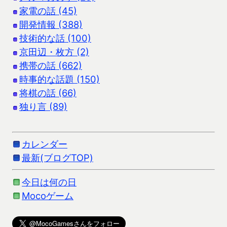
家電の話 (45)
開発情報 (388)
技術的な話 (100)
京田辺・枚方 (2)
携帯の話 (662)
時事的な話題 (150)
将棋の話 (66)
独り言 (89)
カレンダー
最新(ブログTOP)
今日は何の日
Mocoゲーム