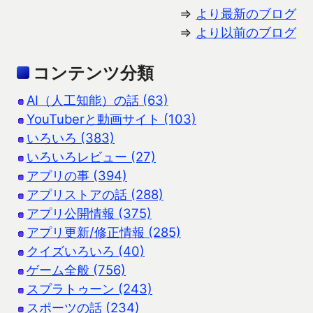
⇒
より最新のブログ
⇒
より以前のブログ
コンテンツ分類
AI（人工知能）の話 (63)
YouTuberと動画サイト (103)
いろいろ (383)
いろいろレビュー (27)
アプリの事 (394)
アプリストアの話 (288)
アプリ公開情報 (375)
アプリ更新/修正情報 (285)
クイズいろいろ (40)
ゲーム全般 (756)
スプラトゥーン (243)
スポーツの話 (234)