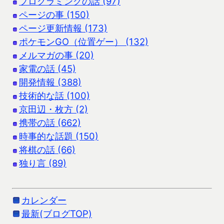
プログラミングの話 (97)
ページの事 (150)
ページ更新情報 (173)
ポケモンGO（位置ゲー） (132)
メルマガの事 (20)
家電の話 (45)
開発情報 (388)
技術的な話 (100)
京田辺・枚方 (2)
携帯の話 (662)
時事的な話題 (150)
将棋の話 (66)
独り言 (89)
カレンダー
最新(ブログTOP)