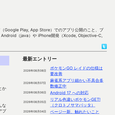
 Play, App Store）でのアプリ公開のこと、プ
）や iPhone開発（Xcode, Objective-C,
最新エントリー
ポケモンGO レイドの仕様は
2026年08月08日
要改善
麻雀系アプリ細かい不具合多
2026年08月07日
数修正中
とか
Android 17 への対応
2026年08月06日
リアル色違いポケモンGET!
2026年08月05日
（クロトノサマバッタ）
んな
アプ
ページ一新、触れたいこと
2026年08月04日