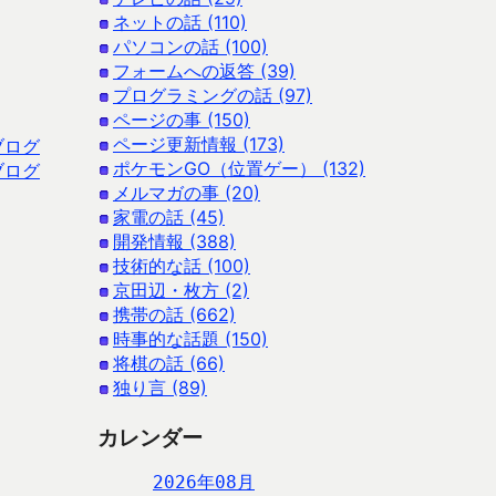
ネットの話 (110)
パソコンの話 (100)
フォームへの返答 (39)
プログラミングの話 (97)
ページの事 (150)
ページ更新情報 (173)
ブログ
ポケモンGO（位置ゲー） (132)
ブログ
メルマガの事 (20)
家電の話 (45)
開発情報 (388)
技術的な話 (100)
京田辺・枚方 (2)
携帯の話 (662)
時事的な話題 (150)
将棋の話 (66)
独り言 (89)
カレンダー
2026年08月