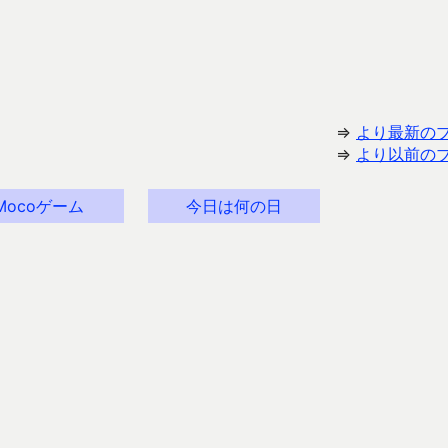
⇒
より最新の
⇒
より以前の
Mocoゲーム
今日は何の日