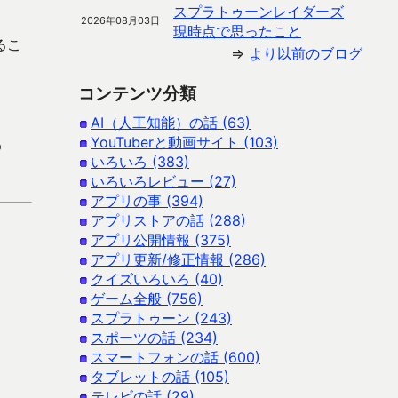
スプラトゥーンレイダーズ
2026年08月03日
現時点で思ったこと
るこ
⇒
より以前のブログ
。
コンテンツ分類
AI（人工知能）の話 (63)
YouTuberと動画サイト (103)
p
いろいろ (383)
いろいろレビュー (27)
アプリの事 (394)
アプリストアの話 (288)
アプリ公開情報 (375)
アプリ更新/修正情報 (286)
クイズいろいろ (40)
ゲーム全般 (756)
スプラトゥーン (243)
スポーツの話 (234)
スマートフォンの話 (600)
タブレットの話 (105)
テレビの話 (29)