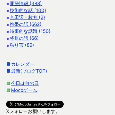
開発情報 (388)
技術的な話 (100)
京田辺・枚方 (2)
携帯の話 (662)
時事的な話題 (150)
将棋の話 (66)
独り言 (89)
カレンダー
最新(ブログTOP)
今日は何の日
Mocoゲーム
Xフォローお願いします。