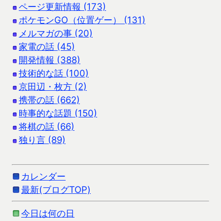
ページ更新情報 (173)
ポケモンGO（位置ゲー） (131)
メルマガの事 (20)
家電の話 (45)
開発情報 (388)
技術的な話 (100)
京田辺・枚方 (2)
携帯の話 (662)
時事的な話題 (150)
将棋の話 (66)
独り言 (89)
カレンダー
最新(ブログTOP)
今日は何の日