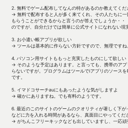
2. 無料でゲーム配布してなんの特があるのか教えてく
→ 無料で配布すると人が多く来てくれ、その人たちに一部ア
もらうことができるからと言うのが答えでしょうか・・ ま
のですが、自分だけでは簡単に公式サイトになれない現
3. お小遣い帳アプリが欲しい
→ ツールは基本的に作らない方針ですので、無理です
4. パソコン用サイトももっと充実したものにして欲しい
→ そのような予定はあります。と言っても、携帯のアプ
らないですが。プログラムはツールでiアプリのソースを
です。
5. イマドコサーチauにもあったような気がしますよ
→ 確かにありますね。でも有料のようです。
6. 最近のこのサイトのゲームのクオリティが著しく下
などに力を入れる時間があるなら、真面目にやってくだ
→ がちんこフリーキックなども出していますし、一応頑