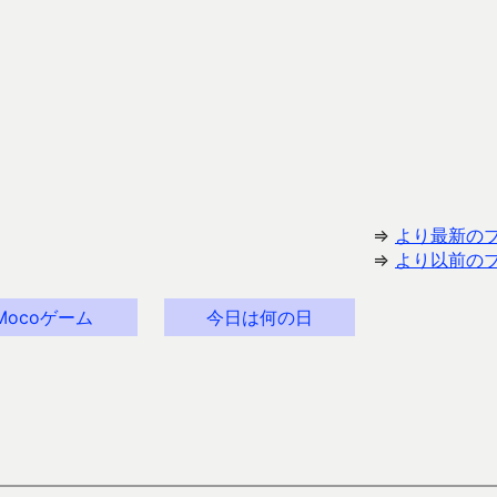
⇒
より最新の
⇒
より以前の
Mocoゲーム
今日は何の日