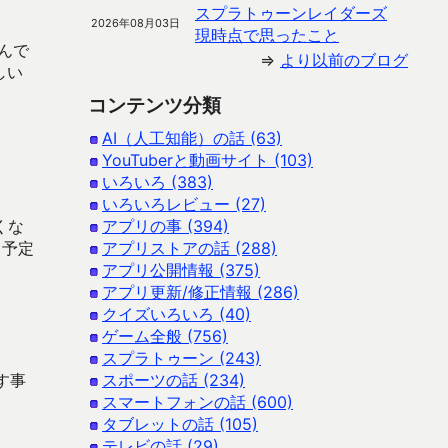
スプラトゥーンレイダーズ
2026年08月03日
現時点で思ったこと
んで
⇒
より以前のブログ
しい
コンテンツ分類
AI（人工知能）の話 (63)
YouTuberと動画サイト (103)
いろいろ (383)
いろいろレビュー (27)
くな
アプリの事 (394)
る予定
アプリストアの話 (288)
アプリ公開情報 (375)
アプリ更新/修正情報 (286)
クイズいろいろ (40)
ゲーム全般 (756)
スプラトゥーン (243)
す事
スポーツの話 (234)
スマートフォンの話 (600)
タブレットの話 (105)
テレビの話 (29)