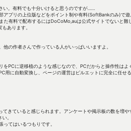
ださい。有料でも十分いけると思うのですが……
プリの上位版などをポイント制や有料(SoftBankのみ)で遊
た有料で配布するにはDoCoMo,auは公式サイトでないと難
実もあります。
ね。他の作者さんで作っている人がいっぱいいますよ。
リをPCに逆移植のような感じなので、PCだからと操作性はよ
PC用に自動変換し、ページの運営はピルエットに完全に任せ
がってきていると感じられます。アンケートや掲示板の数を増や
さい。
張ってはいるつもりです。