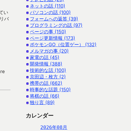
ネットの話 (110)
てい
パソコンの話 (100)
リバ
フォームへの返答 (39)
プログラミングの話 (97)
ページの事 (150)
ページ更新情報 (173)
・
ポケモンGO（位置ゲー） (132)
メルマガの事 (20)
家電の話 (45)
開発情報 (388)
技術的な話 (100)
re
京田辺・枚方 (2)
携帯の話 (662)
時事的な話題 (150)
将棋の話 (66)
独り言 (89)
カレンダー
2026年08月