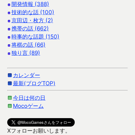
開発情報 (388)
技術的な話 (100)
京田辺・枚方 (2)
携帯の話 (662)
時事的な話題 (150)
将棋の話 (66)
独り言 (89)
カレンダー
最新(ブログTOP)
今日は何の日
Mocoゲーム
Xフォローお願いします。