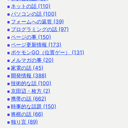
ネットの話 (110)
パソコンの話 (100)
フォームへの返答 (39)
プログラミングの話 (97)
ページの事 (150)
ページ更新情報 (173)
ポケモンGO（位置ゲー） (131)
メルマガの事 (20)
家電の話 (45)
開発情報 (388)
技術的な話 (100)
京田辺・枚方 (2)
携帯の話 (662)
時事的な話題 (150)
将棋の話 (66)
独り言 (89)