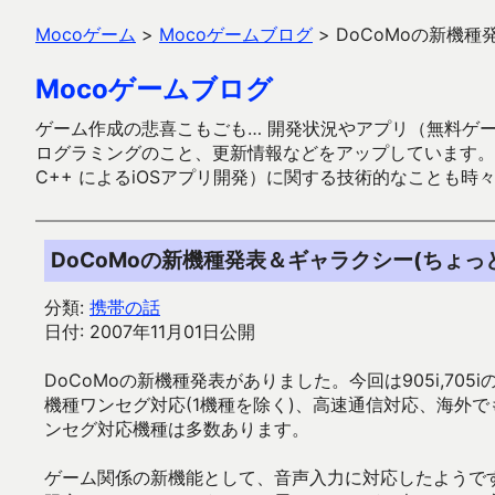
Mocoゲーム
>
Mocoゲームブログ
>
DoCoMoの新機種
Mocoゲームブログ
ゲーム作成の悲喜こもごも… 開発状況やアプリ（無料ゲーム多
ログラミングのこと、更新情報などをアップしています。ガラケー時代
C++ によるiOSアプリ開発）に関する技術的なことも時
DoCoMoの新機種発表＆ギャラクシー(ちょっ
分類:
携帯の話
日付: 2007年11月01日公開
DoCoMoの新機種発表がありました。今回は905i,70
機種ワンセグ対応(1機種を除く)、高速通信対応、海外で
ンセグ対応機種は多数あります。
ゲーム関係の新機能として、音声入力に対応したようで