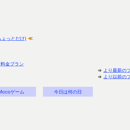
ちょっとだけ)
≪
新料金プラン
⇒
より最新の
⇒
より以前の
Mocoゲーム
今日は何の日