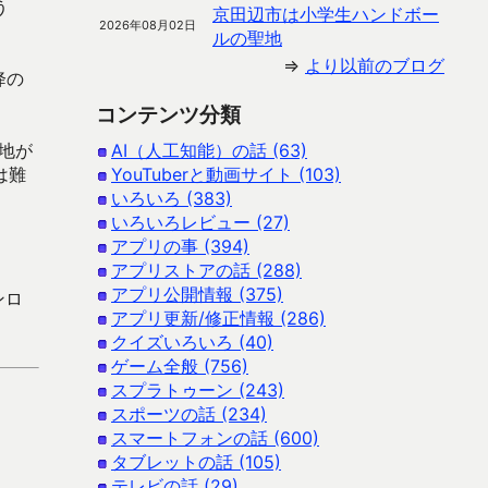
う
京田辺市は小学生ハンドボー
2026年08月02日
ルの聖地
⇒
より以前のブログ
降の
コンテンツ分類
地が
AI（人工知能）の話 (63)
は難
YouTuberと動画サイト (103)
。
いろいろ (383)
いろいろレビュー (27)
アプリの事 (394)
アプリストアの話 (288)
アプリ公開情報 (375)
ンロ
アプリ更新/修正情報 (286)
クイズいろいろ (40)
ゲーム全般 (756)
スプラトゥーン (243)
スポーツの話 (234)
スマートフォンの話 (600)
タブレットの話 (105)
テレビの話 (29)