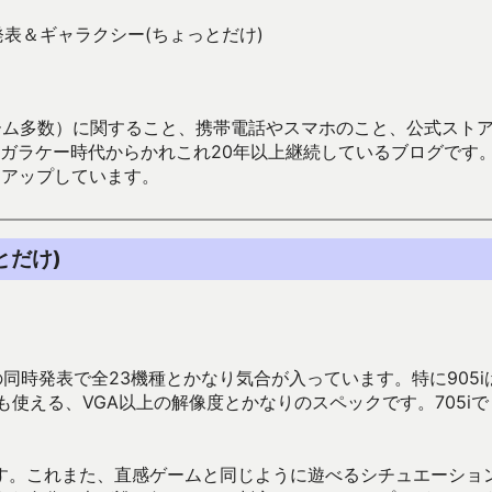
発表＆ギャラクシー(ちょっとだけ)
数）に関すること、携帯電話やスマホのこと、公式ストア（Google
からかれこれ20年以上継続しているブログです。Android（java
々アップしています。
とだけ)
5iの同時発表で全23機種とかなり気合が入っています。特に905i
も使える、VGA以上の解像度とかなりのスペックです。705iで
す。これまた、直感ゲームと同じように遊べるシチュエーショ