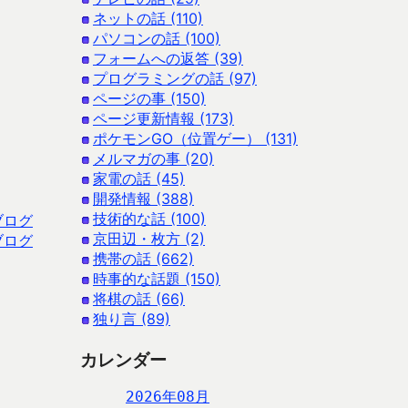
ネットの話 (110)
パソコンの話 (100)
フォームへの返答 (39)
プログラミングの話 (97)
ページの事 (150)
ページ更新情報 (173)
ポケモンGO（位置ゲー） (131)
メルマガの事 (20)
家電の話 (45)
開発情報 (388)
技術的な話 (100)
ブログ
京田辺・枚方 (2)
ブログ
携帯の話 (662)
時事的な話題 (150)
将棋の話 (66)
独り言 (89)
カレンダー
2026年08月