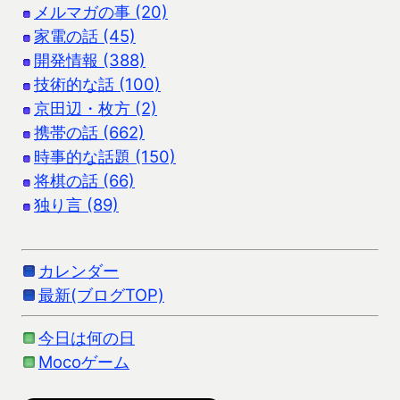
メルマガの事 (20)
家電の話 (45)
開発情報 (388)
技術的な話 (100)
京田辺・枚方 (2)
携帯の話 (662)
時事的な話題 (150)
将棋の話 (66)
独り言 (89)
カレンダー
最新(ブログTOP)
今日は何の日
Mocoゲーム