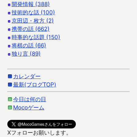
開発情報 (388)
技術的な話 (100)
京田辺・枚方 (2)
携帯の話 (662)
時事的な話題 (150)
将棋の話 (66)
独り言 (89)
カレンダー
最新(ブログTOP)
今日は何の日
Mocoゲーム
Xフォローお願いします。