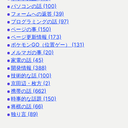
パソコンの話 (100)
フォームへの返答 (39)
プログラミングの話 (97)
ページの事 (150)
ページ更新情報 (173)
ポケモンGO（位置ゲー） (131)
メルマガの事 (20)
家電の話 (45)
開発情報 (388)
技術的な話 (100)
京田辺・枚方 (2)
携帯の話 (662)
時事的な話題 (150)
将棋の話 (66)
独り言 (89)