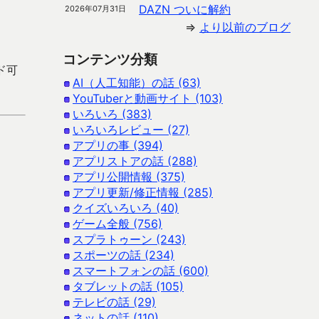
DAZN ついに解約
2026年07月31日
⇒
より以前のブログ
コンテンツ分類
ード可
AI（人工知能）の話 (63)
YouTuberと動画サイト (103)
いろいろ (383)
いろいろレビュー (27)
アプリの事 (394)
アプリストアの話 (288)
アプリ公開情報 (375)
アプリ更新/修正情報 (285)
クイズいろいろ (40)
ゲーム全般 (756)
スプラトゥーン (243)
スポーツの話 (234)
スマートフォンの話 (600)
タブレットの話 (105)
テレビの話 (29)
ネットの話 (110)