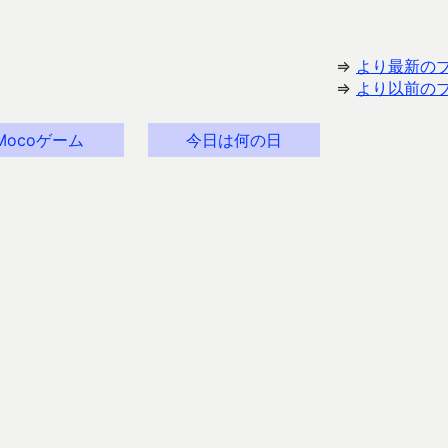
⇒
より最新の
⇒
より以前の
Mocoゲーム
今日は何の日