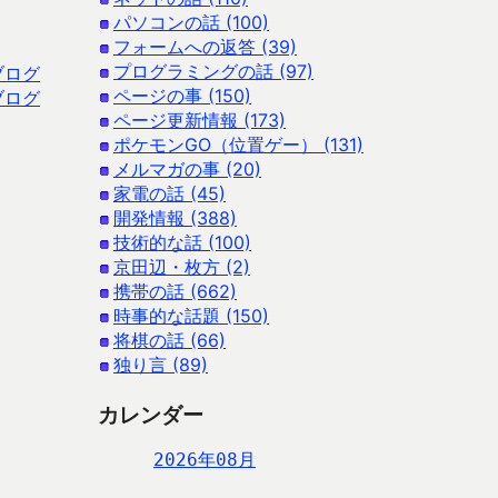
パソコンの話 (100)
フォームへの返答 (39)
プログラミングの話 (97)
ブログ
ページの事 (150)
ブログ
ページ更新情報 (173)
ポケモンGO（位置ゲー） (131)
メルマガの事 (20)
家電の話 (45)
開発情報 (388)
技術的な話 (100)
京田辺・枚方 (2)
携帯の話 (662)
時事的な話題 (150)
将棋の話 (66)
独り言 (89)
カレンダー
2026年08月