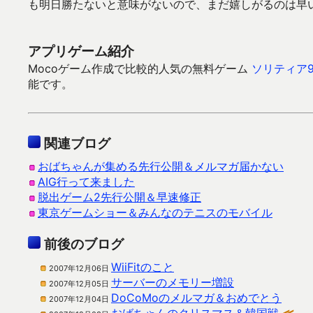
も明日勝たないと意味がないので、まだ嬉しがるのは早
アプリゲーム紹介
Mocoゲーム作成で比較的人気の無料ゲーム
ソリティア9
能です。
関連ブログ
おばちゃんが集める先行公開＆メルマガ届かない
AIG行って来ました
脱出ゲーム2先行公開＆早速修正
東京ゲームショー＆みんなのテニスのモバイル
前後のブログ
WiiFitのこと
2007年12月06日
サーバーのメモリー増設
2007年12月05日
DoCoMoのメルマガ＆おめでとう
2007年12月04日