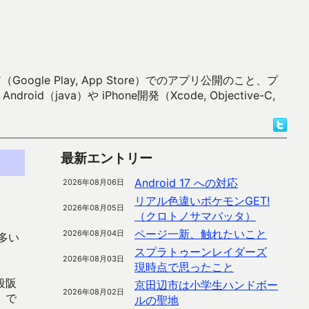
 Play, App Store）でのアプリ公開のこと、プ
）や iPhone開発（Xcode, Objective-C,
最新エントリー
Android 17 への対応
2026年08月06日
リアル色違いポケモンGET!
2026年08月05日
（クロトノサマバッタ）
ページ一新、触れたいこと
2026年08月04日
多い
スプラトゥーンレイダーズ
2026年08月03日
現時点で思ったこと
段阪
京田辺市は小学生ハンドボー
2026年08月02日
。で
ルの聖地