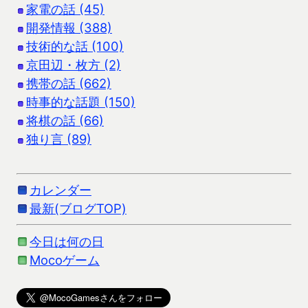
家電の話 (45)
開発情報 (388)
技術的な話 (100)
京田辺・枚方 (2)
携帯の話 (662)
時事的な話題 (150)
将棋の話 (66)
独り言 (89)
カレンダー
最新(ブログTOP)
今日は何の日
Mocoゲーム