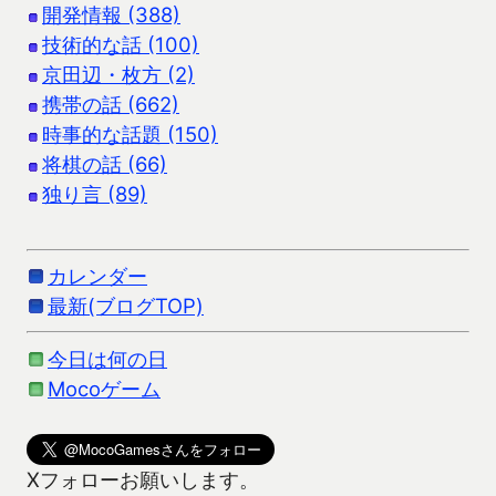
開発情報 (388)
技術的な話 (100)
京田辺・枚方 (2)
携帯の話 (662)
時事的な話題 (150)
将棋の話 (66)
独り言 (89)
カレンダー
最新(ブログTOP)
今日は何の日
Mocoゲーム
Xフォローお願いします。