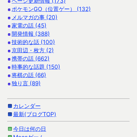
ページ更新情報 (173)
ポケモンGO（位置ゲー） (132)
メルマガの事 (20)
家電の話 (45)
開発情報 (388)
技術的な話 (100)
京田辺・枚方 (2)
携帯の話 (662)
時事的な話題 (150)
将棋の話 (66)
独り言 (89)
カレンダー
最新(ブログTOP)
今日は何の日
Mocoゲーム