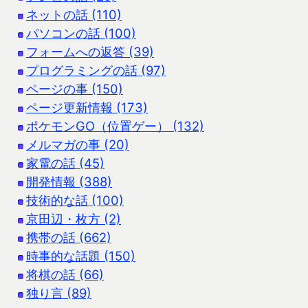
ネットの話 (110)
パソコンの話 (100)
フォームへの返答 (39)
プログラミングの話 (97)
ページの事 (150)
ページ更新情報 (173)
ポケモンGO（位置ゲー） (132)
メルマガの事 (20)
家電の話 (45)
開発情報 (388)
技術的な話 (100)
京田辺・枚方 (2)
携帯の話 (662)
時事的な話題 (150)
将棋の話 (66)
独り言 (89)