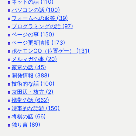
ネットの話 (110)
パソコンの話 (100)
フォームへの返答 (39)
プログラミングの話 (97)
ページの事 (150)
ページ更新情報 (173)
ポケモンGO（位置ゲー） (131)
メルマガの事 (20)
家電の話 (45)
開発情報 (388)
技術的な話 (100)
京田辺・枚方 (2)
携帯の話 (662)
時事的な話題 (150)
将棋の話 (66)
独り言 (89)