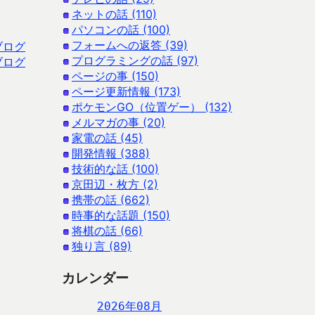
ネットの話 (110)
パソコンの話 (100)
フォームへの返答 (39)
ブログ
プログラミングの話 (97)
ブログ
ページの事 (150)
ページ更新情報 (173)
ポケモンGO（位置ゲー） (132)
メルマガの事 (20)
家電の話 (45)
開発情報 (388)
技術的な話 (100)
京田辺・枚方 (2)
携帯の話 (662)
時事的な話題 (150)
将棋の話 (66)
独り言 (89)
カレンダー
2026年08月