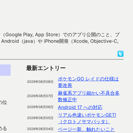
 Play, App Store）でのアプリ公開のこと、プ
）や iPhone開発（Xcode, Objective-C,
最新エントリー
ポケモンGO レイドの仕様は
2026年08月08日
要改善
麻雀系アプリ細かい不具合多
2026年08月07日
数修正中
の位
Android 17 への対応
2026年08月06日
リアル色違いポケモンGET!
2026年08月05日
（クロトノサマバッタ）
める
ページ一新、触れたいこと
2026年08月04日