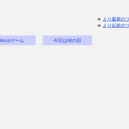
⇒
より最新の
⇒
より以前の
Mocoゲーム
今日は何の日