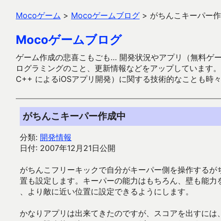
Mocoゲーム
>
Mocoゲームブログ
>
がちんこキーパー作
Mocoゲームブログ
ゲーム作成の悲喜こもごも… 開発状況やアプリ（無料ゲーム多
ログラミングのこと、更新情報などをアップしています。ガラケー時代
C++ によるiOSアプリ開発）に関する技術的なことも時
がちんこキーパー作成中
分類:
開発情報
日付: 2007年12月21日公開
がちんこフリーキックで自分がキーパー側を操作するが
置も設定します。キーパーの能力はもちろん、壁も能力
、より敵に近い位置に設定できるようにします。
かなりアプリは出来てきたのですが、スコアを出すには