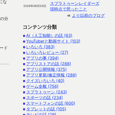
にな
スプラトゥーンレイダーズ
2026年08月03日
現時点で思ったこと
⇒
より以前のブログ
分の分
コンテンツ分類
AI（人工知能）の話 (63)
YouTuberと動画サイト (103)
いろいろ (383)
ロード
いろいろレビュー (27)
アプリの事 (394)
アプリストアの話 (288)
アプリ公開情報 (375)
アプリ更新/修正情報 (286)
クイズいろいろ (40)
ゲーム全般 (756)
スプラトゥーン (243)
スポーツの話 (234)
スマートフォンの話 (600)
タブレットの話 (105)
テレビの話 (29)