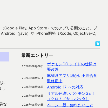
 Play, App Store）でのアプリ公開のこと、プ
）や iPhone開発（Xcode, Objective-C,
最新エントリー
ポケモンGO レイドの仕様は
2026年08月08日
要改善
麻雀系アプリ細かい不具合多
2026年08月07日
数修正中
以外
Android 17 への対応
2026年08月06日
まし
リアル色違いポケモンGET!
2026年08月05日
（クロトノサマバッタ）
異な
ページ一新、触れたいこと
2026年08月04日