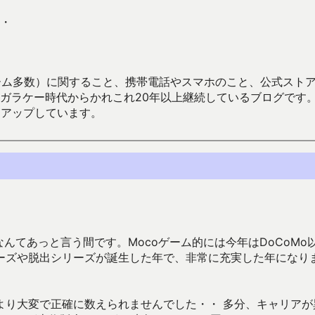
・
数）に関すること、携帯電話やスマホのこと、公式ストア（Google
からかれこれ20年以上継続しているブログです。Android（java
々アップしています。
んてあっと言う間です。Mocoゲーム的には今年はDoCoMo
ーズや脱出シリーズが誕生した年で、非常に充実した年になり
より大変で正確に数えられませんでした・・ 多分、キャリアが