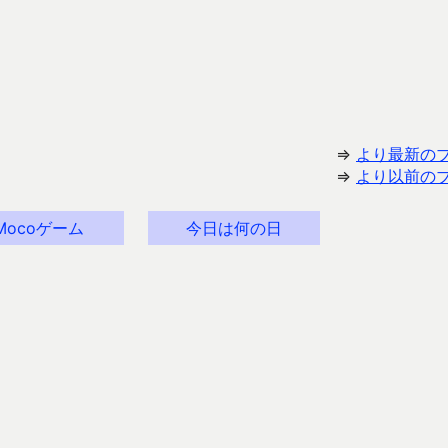
⇒
より最新の
⇒
より以前の
Mocoゲーム
今日は何の日