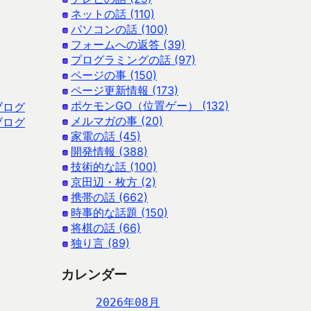
ネットの話 (110)
パソコンの話 (100)
フォームへの返答 (39)
プログラミングの話 (97)
ページの事 (150)
ページ更新情報 (173)
ポケモンGO（位置ゲー） (132)
ブログ
メルマガの事 (20)
ブログ
家電の話 (45)
開発情報 (388)
技術的な話 (100)
京田辺・枚方 (2)
携帯の話 (662)
時事的な話題 (150)
将棋の話 (66)
独り言 (89)
カレンダー
2026年08月