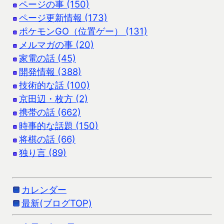
ページの事 (150)
ページ更新情報 (173)
ポケモンGO（位置ゲー） (131)
メルマガの事 (20)
家電の話 (45)
開発情報 (388)
技術的な話 (100)
京田辺・枚方 (2)
携帯の話 (662)
時事的な話題 (150)
将棋の話 (66)
独り言 (89)
カレンダー
最新(ブログTOP)