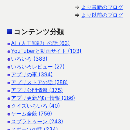
⇒
より最新のブログ
⇒
より以前のブログ
コンテンツ分類
AI（人工知能）の話 (63)
YouTuberと動画サイト (103)
いろいろ (383)
いろいろレビュー (27)
アプリの事 (394)
アプリストアの話 (288)
アプリ公開情報 (375)
アプリ更新/修正情報 (286)
クイズいろいろ (40)
ゲーム全般 (756)
スプラトゥーン (243)
スポーツの話 (234)