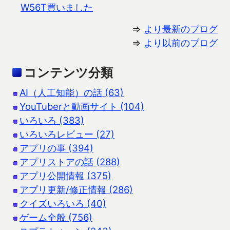
W56T買いました
⇒
より最新のブログ
⇒
より以前のブログ
コンテンツ分類
AI（人工知能）の話 (63)
YouTuberと動画サイト (104)
いろいろ (383)
いろいろレビュー (27)
アプリの事 (394)
アプリストアの話 (288)
アプリ公開情報 (375)
アプリ更新/修正情報 (286)
クイズいろいろ (40)
ゲーム全般 (756)