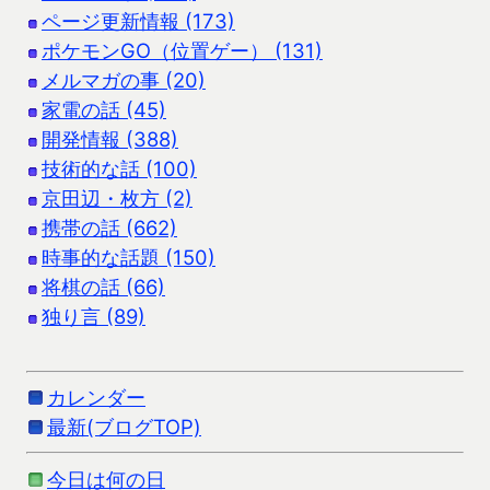
ページ更新情報 (173)
ポケモンGO（位置ゲー） (131)
メルマガの事 (20)
家電の話 (45)
開発情報 (388)
技術的な話 (100)
京田辺・枚方 (2)
携帯の話 (662)
時事的な話題 (150)
将棋の話 (66)
独り言 (89)
カレンダー
最新(ブログTOP)
今日は何の日