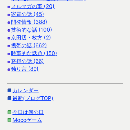
メルマガの事 (20)
家電の話 (45)
開発情報 (388)
技術的な話 (100)
京田辺・枚方 (2)
携帯の話 (662)
時事的な話題 (150)
将棋の話 (66)
独り言 (89)
カレンダー
最新(ブログTOP)
今日は何の日
Mocoゲーム