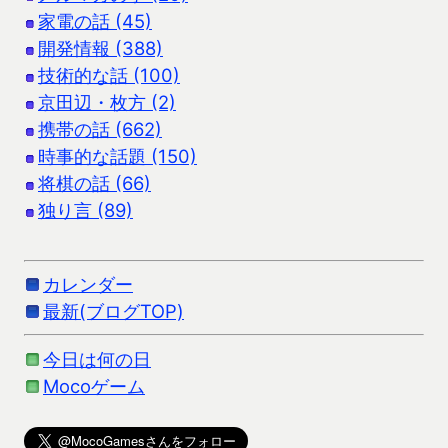
家電の話 (45)
開発情報 (388)
技術的な話 (100)
京田辺・枚方 (2)
携帯の話 (662)
時事的な話題 (150)
将棋の話 (66)
独り言 (89)
カレンダー
最新(ブログTOP)
今日は何の日
Mocoゲーム